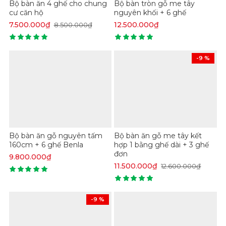
Bộ bàn ăn 4 ghế cho chung
Bộ bàn tròn gỗ me tây
so với nhiều dòng gỗ tự nhiên khác trên thị trường thì
cư căn hộ
nguyên khối + 6 ghế
nó sẽ có độ cứng không bằng nhưng chất liệu gỗ Me
7.500.000₫
12.500.000₫
8.500.000₫
tây nguyên tấm có khả năng chống mối mọt rất tốt.
-9 %
Bộ bàn ăn gỗ nguyên tấm
Bộ bàn ăn gỗ me tây kết
160cm + 6 ghế Benla
hợp 1 bằng ghế dài + 3 ghế
đơn
9.800.000₫
11.500.000₫
12.600.000₫
-9 %