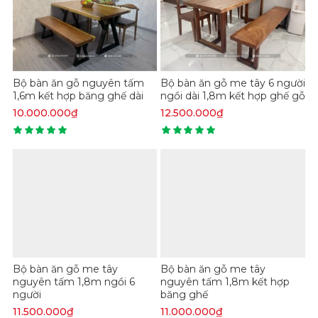
Bộ bàn ăn gỗ nguyên tấm
Bộ bàn ăn gỗ me tây 6 người
1,6m kết hợp băng ghế dài
ngồi dài 1,8m kết hợp ghế gỗ
10.000.000₫
12.500.000₫
Bạn có biết không? Me tây là một loài thực vật có
thân gỗ rất to. Thậm chí, ngoài tự nhiên có nhiều thân
cây sở hữu đường kính lên đến 2m. Chính vì thế, hiện
nay, các mặt bàn gỗ Me tây nguyên khối trên thị
trường sẽ có sự đa đạng về mặt kích thước. Dù là làm
bàn nhỏ như bàn cà phê hay bàn lớn như bàn ăn, bàn
phòng khách… thì loại gỗ này vẫn có thể đáp ứng
được.
Bộ bàn ăn gỗ me tây
Bộ bàn ăn gỗ me tây
Bàn gỗ Me tây có độ bền thách thức thời gian
nguyên tấm 1,8m ngồi 6
nguyên tấm 1,8m kết hợp
người
băng ghế
11.500.000₫
11.000.000₫