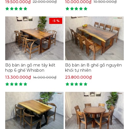
19.500.000₫
10.000.000₫
22.000.000₫
10.500.000₫
-5 %
Bộ bàn ăn gỗ me tây kết
Bộ bàn ăn 8 ghế gỗ nguyên
hợp 6 ghế Whisbon
khối tự nhiên
13.300.000₫
23.800.000₫
14.000.000₫
Điểm thú vị hơn nữa chính là những vân gỗ này sẽ
càng cuốn hút và có sức hút mắt mạnh mẽ sau khi