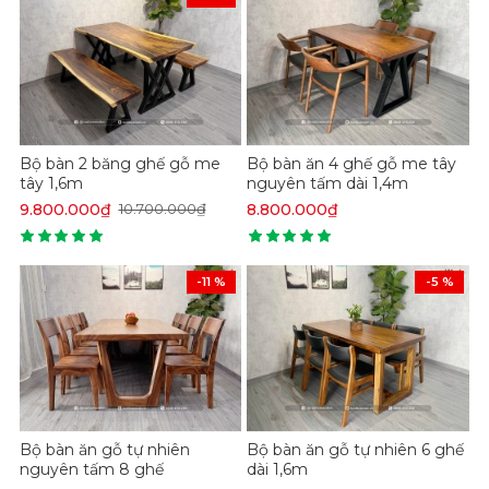
Bộ bàn 2 băng ghế gỗ me
Bộ bàn ăn 4 ghế gỗ me tây
tây 1,6m
nguyên tấm dài 1,4m
9.800.000₫
8.800.000₫
10.700.000₫
Bàn ăn gỗ Me tây có vân gỗ độc đáo nhất
-11 %
-5 %
Theo đánh giá của các chuyên gia thì
bàn ăn gỗ Me tây
được đánh giá rất cao về tính thẩm
mỹ, đặc biệt là hệ vân của nó. Những mẫu bàn làm từ
gỗ Me tây nguyên khối sở hữu những hệ vân độc đáo
và bắt mắt nhất trên thị trường hiện nay. Thậm chí,
vân của các loại gỗ quý khác trên thị trường hiện nay
cũng khó có thể so sánh được.
Bộ bàn ăn gỗ tự nhiên
Bộ bàn ăn gỗ tự nhiên 6 ghế
nguyên tấm 8 ghế
dài 1,6m