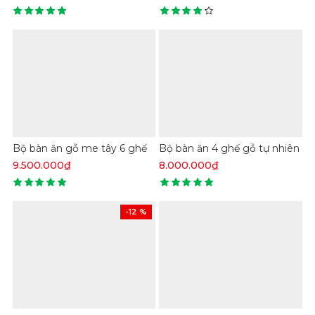
Bộ bàn ăn gỗ me tây 6 ghế
Bộ bàn ăn 4 ghế gỗ tự nhiên
9.500.000₫
8.000.000₫
-12 %
Lý do các mẫu bàn phòng khách, bàn làm việc hay
bàn ăn gỗ Me tây…được nhiều người lựa chọn như
hiện nay còn là bởi nó có độ bền rất vượt trội. Mặc dù