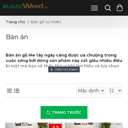
Bàn gỗ tự nhiên
Trang chủ
Bàn ăn
Bàn ăn gỗ Me tây
ngày càng được ưa chuộng trong
cuộc sống bởi dòng sản phẩm này cất giấu nhiều điều
bí mật mà bạn sẽ thấy thú vị khi tìm hiểu và lựa chọn
nó.
Sự xuất hiện của
bàn ăn gỗ Me tây
hiện đã không còn
xa lạ trong không gian sống của người Việt.
Đây được xem là một trong những dòng bàn gỗ có
khả năng mang đến sự hài lòng cao nhất với người
dùng khi được lựa chọn.Tuy nhiên, đằng sau những
TRANG TRƯỚC
mẫu bàn làm bằng gỗ Me tây này lại có nhiều điều rất
thú vị có thể bạn chưa biết.
-8 %