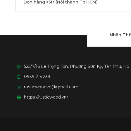
Đơn hàng >5tr (Nội thành Tp.HCM)
Nhận Thô
525/7/16 Lê Trọng Tấn, Phường Sơn Kỳ, Tân Phú, Hồ
0939 215 239
rusticwoodvn@gmaill.com
https://rusticwood.vn/