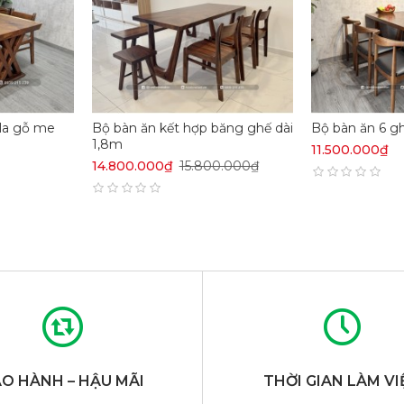
lla gỗ me
Bộ bàn ăn kết hợp băng ghế dài
Bộ bàn ăn 6 g
1,8m
11.500.000₫
14.800.000₫
15.800.000₫
O HÀNH – HẬU MÃI
THỜI GIAN LÀM VI