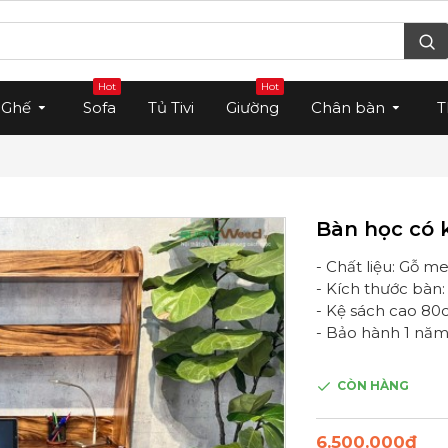
Hot
Hot
Ghế
Sofa
Tủ Tivi
Giường
Chân bàn
T
Bàn học có 
- Chất liệu: Gỗ m
- Kích thước bàn
- Kệ sách cao 8
- Bảo hành 1 năm 
CÒN HÀNG
6.500.000₫