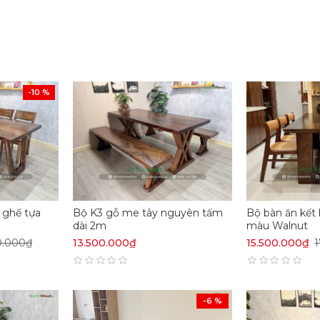
-10 %
 ghế tựa
Bộ K3 gỗ me tây nguyên tấm
Bộ bàn ăn kết
dài 2m
màu Walnut
0.000₫
13.500.000₫
15.500.000₫
-6 %