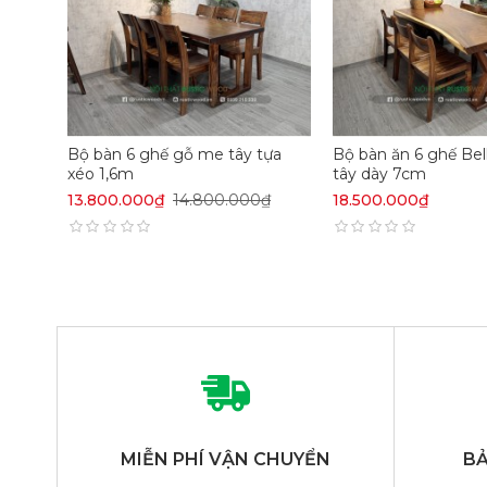
Bộ bàn 6 ghế gỗ me tây tựa
Bộ bàn ăn 6 ghế Be
xéo 1,6m
tây dày 7cm
13.800.000₫
14.800.000₫
18.500.000₫
MIỄN PHÍ VẬN CHUYỂN
BẢ