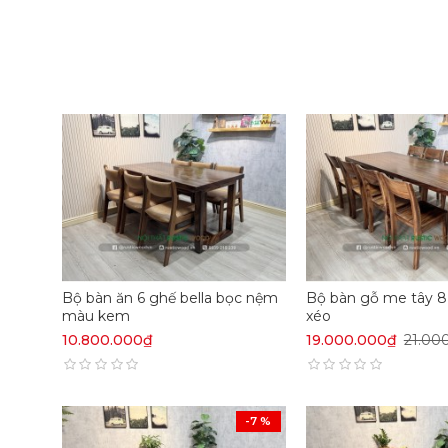
Bộ bàn ăn 6 ghế bella bọc nệm
Bộ bàn gỗ me tây 8
màu kem
xéo
10.800.000₫
19.000.000₫
21.00
-7 %