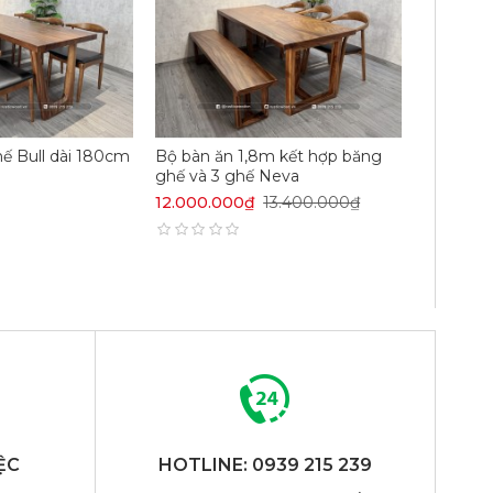
hế Bull dài 180cm
Bộ bàn ăn 1,8m kết hợp băng
ghế và 3 ghế Neva
12.000.000₫
13.400.000₫
ỆC
HOTLINE: 0939 215 239