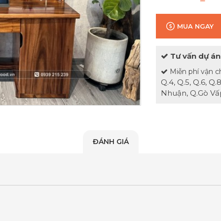
MUA NGAY
Tư vấn dự án
Miễn phí vận c
Q.4, Q.5, Q.6, Q
Nhuận, Q.Gò Vấp
ĐÁNH GIÁ