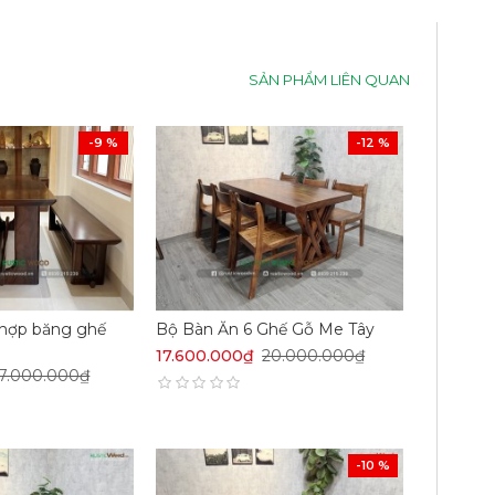
SẢN PHẨM LIÊN QUAN
-9 %
-12 %
 hợp băng ghế
Bộ Bàn Ăn 6 Ghế Gỗ Me Tây
17.600.000₫
20.000.000₫
17.000.000₫
-10 %