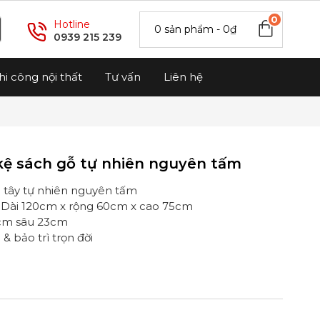
0
Hotline
0 sản phẩm - 0₫
0939 215 239
hi công nội thất
Tư vấn
Liên hệ
kệ sách gỗ tự nhiên nguyên tấm
e tây tự nhiên nguyên tấm
: Dài 120cm x rộng 60cm x cao 75cm
0cm sâu 23cm
& bảo trì trọn đời