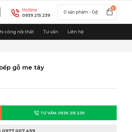
0
Hotline
0 sản phẩm - 0₫
0939 215 239
hi công nội thất
Tư vấn
Liên hệ
 bếp gỗ me tây
TƯ VẤN: 0939 215 239
: 0977 007 499