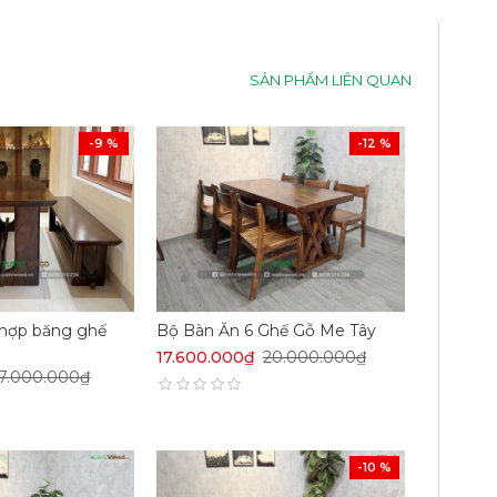
SẢN PHẨM LIÊN QUAN
-9 %
-12 %
 hợp băng ghế
Bộ Bàn Ăn 6 Ghế Gỗ Me Tây
17.600.000₫
20.000.000₫
17.000.000₫
-10 %