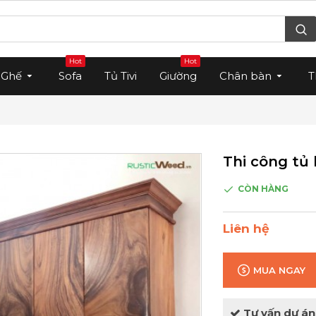
Hot
Hot
Ghế
Sofa
Tủ Tivi
Giường
Chân bàn
T
Thi công tủ
CÒN HÀNG
Liên hệ
MUA NGAY
Tư vấn dự án