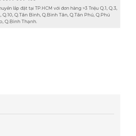
Q.1, Q.3,
huyển lắp đặt tại TP.HCM với đơn hàng >3 Triệu
.8, Q.10, Q.Tân Bình, Q.Bình Tân, Q.Tân Phú, Q.Phú
, Q.Bình Thạnh.