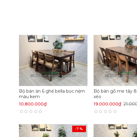
Bộ bàn ăn 6 ghế bella bọc nệm
Bộ bàn gỗ me tây 8
màu kem
xéo
10.800.000₫
19.000.000₫
21.00
-7 %