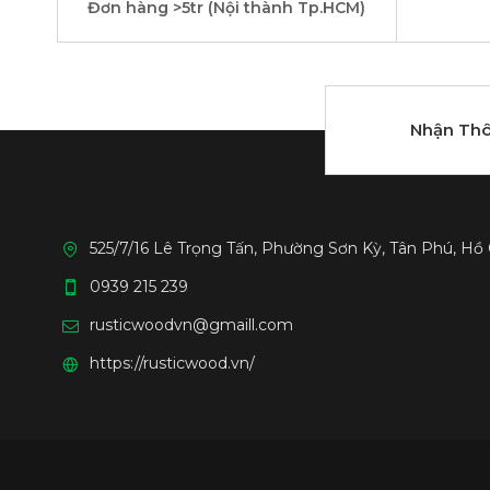
Đơn hàng >5tr (Nội thành Tp.HCM)
Nhận Thô
525/7/16 Lê Trọng Tấn, Phường Sơn Kỳ, Tân Phú, Hồ
0939 215 239
rusticwoodvn@gmaill.com
https://rusticwood.vn/