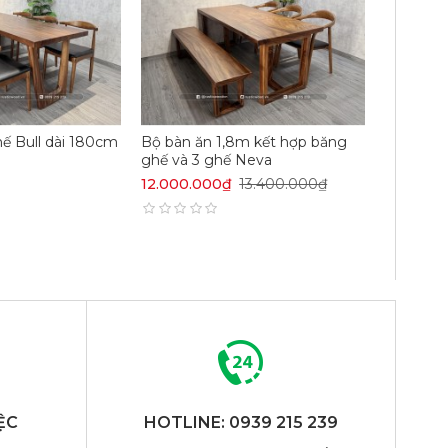
hế Bull dài 180cm
Bộ bàn ăn 1,8m kết hợp băng
ghế và 3 ghế Neva
12.000.000₫
13.400.000₫
ỆC
HOTLINE: 0939 215 239