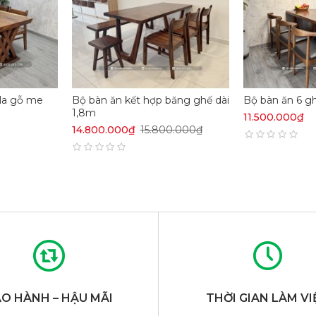
lla gỗ me
Bộ bàn ăn kết hợp băng ghế dài
Bộ bàn ăn 6 g
1,8m
11.500.000₫
14.800.000₫
15.800.000₫
O HÀNH – HẬU MÃI
THỜI GIAN LÀM VI