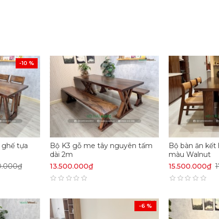
-10 %
 ghế tựa
Bộ K3 gỗ me tây nguyên tấm
Bộ bàn ăn kết
dài 2m
màu Walnut
0.000₫
13.500.000₫
15.500.000₫
-6 %