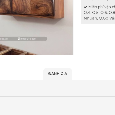
Miễn phí vận c
Q.4, Q.5, Q.6, Q
Nhuận, Q.Gò Vấp
ĐÁNH GIÁ