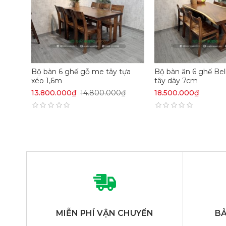
Bộ bàn 6 ghế gỗ me tây tựa
Bộ bàn ăn 6 ghế Be
xéo 1,6m
tây dày 7cm
13.800.000₫
14.800.000₫
18.500.000₫
MIỄN PHÍ VẬN CHUYỂN
BẢ