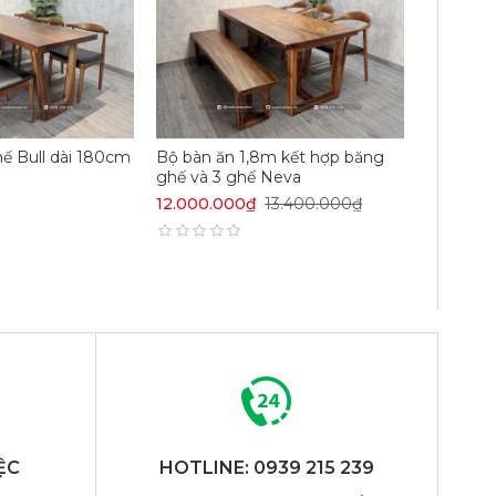
hế Bull dài 180cm
Bộ bàn ăn 1,8m kết hợp băng
ghế và 3 ghế Neva
12.000.000₫
13.400.000₫
ỆC
HOTLINE: 0939 215 239