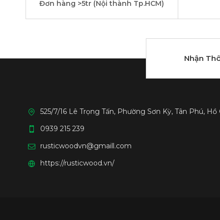
Đơn hàng >5tr (Nội thành Tp.HCM)
Nhận Thô
525/7/16 Lê Trọng Tấn, Phường Sơn Kỳ, Tân Phú, Hồ
0939 215 239
rusticwoodvn@gmaill.com
https://rusticwood.vn/