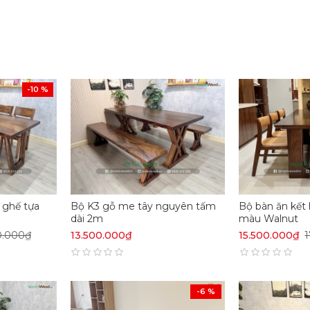
-10 %
 ghế tựa
Bộ K3 gỗ me tây nguyên tấm
Bộ bàn ăn kết
dài 2m
màu Walnut
0.000₫
13.500.000₫
15.500.000₫
-6 %