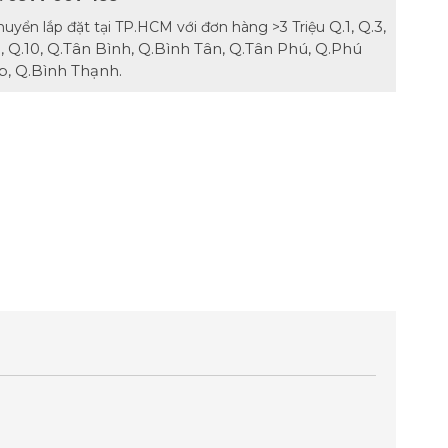
Q.1, Q.3,
huyển lắp đặt tại TP.HCM với đơn hàng >3 Triệu
.8, Q.10, Q.Tân Bình, Q.Bình Tân, Q.Tân Phú, Q.Phú
, Q.Bình Thạnh.