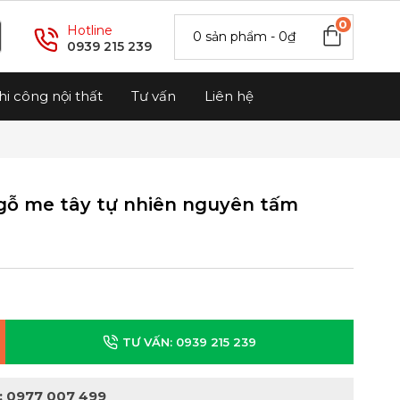
0
Hotline
0 sản phẩm - 0₫
0939 215 239
hi công nội thất
Tư vấn
Liên hệ
gỗ me tây tự nhiên nguyên tấm
TƯ VẤN: 0939 215 239
: 0977 007 499