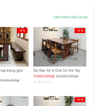
SẢN PHẨM LIÊN QUAN
-9 %
-12 %
 hợp băng ghế
Bộ Bàn Ăn 6 Ghế Gỗ Me Tây
17.600.000₫
20.000.000₫
17.000.000₫
-10 %