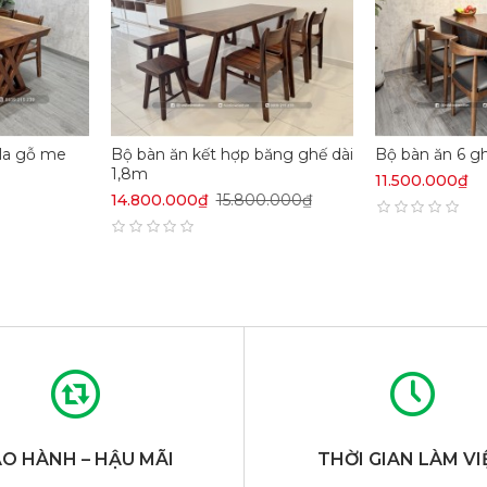
lla gỗ me
Bộ bàn ăn kết hợp băng ghế dài
Bộ bàn ăn 6 g
1,8m
11.500.000₫
14.800.000₫
15.800.000₫
O HÀNH – HẬU MÃI
THỜI GIAN LÀM VI