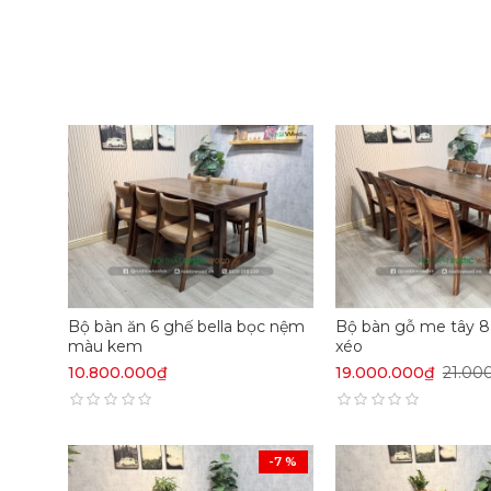
Bộ bàn ăn 6 ghế bella bọc nệm
Bộ bàn gỗ me tây 8
màu kem
xéo
10.800.000₫
19.000.000₫
21.00
-7 %