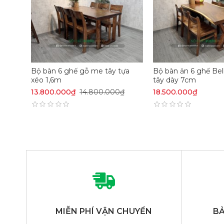
Bộ bàn 6 ghế gỗ me tây tựa
Bộ bàn ăn 6 ghế Be
xéo 1,6m
tây dày 7cm
13.800.000₫
14.800.000₫
18.500.000₫
MIỄN PHÍ VẬN CHUYỂN
BẢ