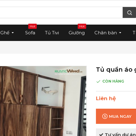
Hot
Hot
Ghế
Sofa
Tủ Tivi
Giường
Chân bàn
T
Tủ quần áo 
CÒN HÀNG
Liên hệ
MUA NGAY
Tư vấn dự án