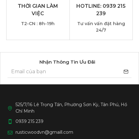
THỜI GIAN LÀM
HOTLINE: 0939 215
VIỆC
239
T2-CN : 8h-19h
Tư vấn vấn đặt hàng
24/7
Nhận Thông Tin Ưu Đãi
Sản phẩm được bảo hành 2 năm
525/7/16 Lê Trọng Tấn, Phường Sơn Kỳ, Tân Phú, Hồ
Chí Minh
GIAO HÀNG THU TIỀN TẬN NƠI (COD) TRÊN
TOÀN QUỐC
0939 215 239
rusticwoodvn@gmaill.com