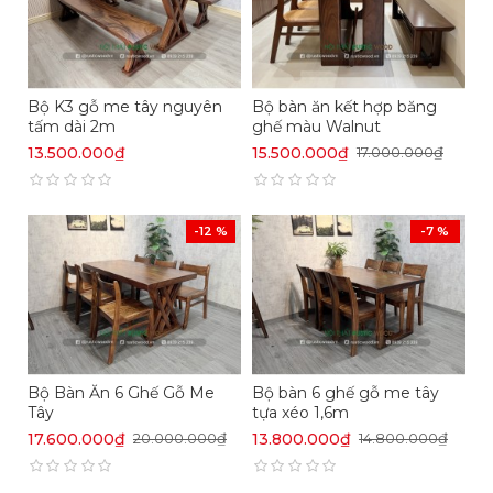
Bộ K3 gỗ me tây nguyên
Bộ bàn ăn kết hợp băng
Lấy cảm hứng từ những điều mộc mạc trong đời
tấm dài 2m
ghế màu Walnut
sống của người Việt, phối hợp với các đường nét
13.500.000₫
15.500.000₫
17.000.000₫
hiện đại, bộ sưu tập bộ bàn tròn gỗ nguyên tấm
mang đến phong cách nội thất tối giản nhưng lại
vô cùng gần gũi, ấm áp.
-12 %
-7 %
Bộ Bàn Ăn 6 Ghế Gỗ Me
Bộ bàn 6 ghế gỗ me tây
Tây
tựa xéo 1,6m
17.600.000₫
13.800.000₫
20.000.000₫
14.800.000₫