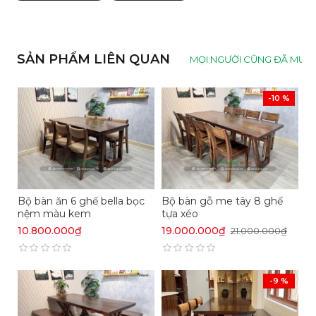
45 ngày đạt độ ẩm tiêu chuẩn để mặt gỗ
không bị ẩm mốc, chống nứt nẻ và xử lý
chống mối mọt, bề mặt gỗ PU nhẵn mịn và
SẢN PHẨM LIÊN QUAN
trơn bóng cả 2 mặt
MỌI NGƯỜI CŨNG ĐÃ MUA
Bảo hành 2 năm & bảo trì trọn đời
Góc bếp yêu thương với những bửa cơm ngon
-10 %
sum vầy bên nhau cũng Bộ
bàn tròn gỗ me tây
nguyên khối tự nhiên, với phong cách mộc mạc
hoài cổ tạo cho căn bếp nhà bạn thêm ấm áp
mỗi khi gia đình đoàn viên
Bộ bàn ăn 6 ghế bella bọc
Bộ bàn gỗ me tây 8 ghế
nệm màu kem
tựa xéo
10.800.000₫
19.000.000₫
21.000.000₫
-9 %