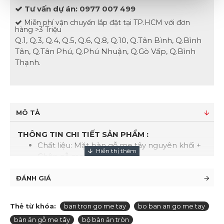
Tư vấn dự án: 0977 007 499
Miễn phí vận chuyển lắp đặt tại TP.HCM với đơn
hàng >3 Triệu
Q.1, Q.3, Q.4, Q.5, Q.6, Q.8, Q.10, Q.Tân Bình, Q.Bình
Tân, Q.Tân Phú, Q.Phú Nhuận, Q.Gò Vấp, Q.Bình
Thạnh.
MÔ TẢ
THÔNG TIN CHI TIẾT SẢN PHẨM :
Chất liệu: Mặt bàn gỗ me tây nguyên khối +
Chân gỗ me tây
Kích thước: Đường kính mặt gỗ 107cm dày
5cm
ĐÁNH GIÁ
6 ghế gỗ me tây liền khối tự nhiênp
Hướng dẫn sử dụng : Phù hợp cho bàn ăn
Thẻ từ khóa:
ban tron go me tay
bo ban an go me tay
gia đình, nhà phố, chung cư...
bàn ăn gỗ me tây
bộ bàn ăn tròn
Tiêu chuẩn SX: Bàn gỗ tự nhiên được sấy khô