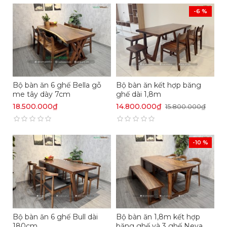
-6 %
Chất liệu gỗ tự nhiên nguyên khối đạt chuẩn quốc
tế, bền đẹp, không độc hại, an toàn cho sức khỏe;
chống thấm, cong vênh, mối mọt.
Bộ bàn ăn 6 ghế Bella gỗ
Bộ bàn ăn kết hợp băng
me tây dày 7cm
ghế dài 1,8m
18.500.000₫
14.800.000₫
15.800.000₫
-10 %
Bộ bàn ăn 6 ghế Bull dài
Bộ bàn ăn 1,8m kết hợp
180cm
băng ghế và 3 ghế Neva